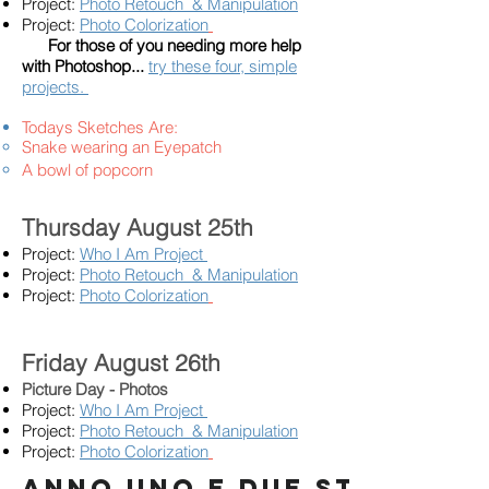
Project:
Photo Retouch & Manipulation
Project:
Photo Colorization
For those of you needing more help
with Photoshop...
try these four, simple
projects.
Todays Sketches Are:
Snake wearing an Eyepatch
A bowl of popcorn​
Thursday August 25th​
Project:
Who I Am Project
Project:
Photo Retouch & Manipulation
Project:
Photo Colorization
Friday August 26th​
Picture Day - Photos
Project:
Who I Am Project
Project:
Photo Retouch & Manipulation
Project:
Photo Colorization
ANNO UNO E DUE STUDENTI