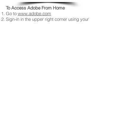
To Access Adobe From Home
Go to
www.adobe.com
Sign-in in the upper right corner using your
r2.d2 and password.
Choose SCHOOL ACCOUNT
Now, choose
Creative Cloud to Download.
This will put the links to Photoshop,
Illustrator and InDesign on your desktop. If
you only need one of these or already
have one or two installed, look for the
individual software you need and
download that.
Follow directions once downloaded.
SEE SOMETHING SAY SOMETHI
PCS See Something, Say Something
link
Stampare i tuoi file