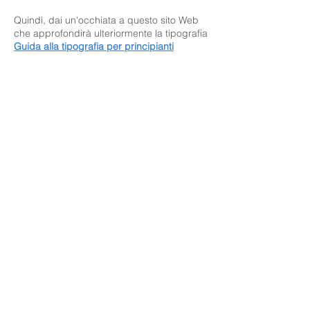
Quindi, dai un'occhiata a questo sito Web
che approfondirà ulteriormente la tipografia
Guida alla tipografia per principianti
Anatomia dei
caratteri
Text Art Examples.
Start
Here: