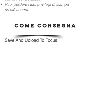
Puoi perdere i tuoi privilegi di stampa
se ciò accade
COME CONSEGNARE LAV
Save And Upload To Focus
All work will be turned in using
FOCUS
. I will be able to grade your
work, count your work and give
feedback on your work using Focus. In
class, turn in work using the class
InBox. Final Project folders will be
numbered and titled.
Make-Up work
turned in past the due date will not be
able to be uploaded in Focus. Use the
class In Boxes
Grading
Grades will be entered within 1 or 2