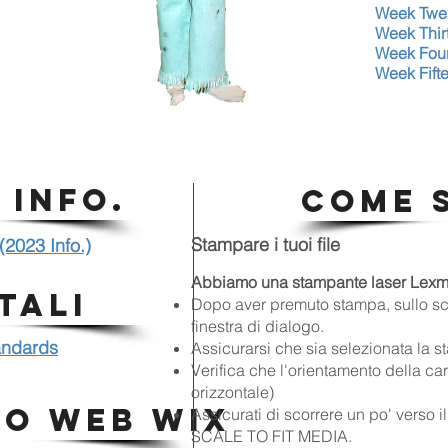
Week Twe
Week Thir
Week Fou
Week Fift
 INFO.
COME 
Stampare i tuoi file
(2023 Info.)
Abbiamo una stampante laser Lexm
TALI
Dopo aver premuto stampa, sullo sc
finestra di dialogo.
andards
Assicurarsi che sia selezionata la
Verifica che l'orientamento della cart
orizzontale)
IO WEB WIX
Assicurati di scorrere un po' verso i
SCALE TO FIT MEDIA.