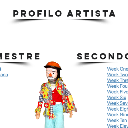
PROFILO ARTISTA
MESTRE
SECOND
a
Week On
mana
Week Two
Week Thr
Week Fou
W
eek Fiv
Week Six
Week Sev
Week Eigh
Week Nin
Week Ten
Week Ele