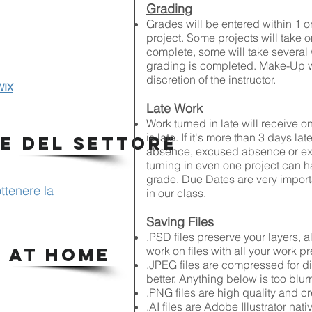
Grading
Grades will be entered within 1 or
project. Some projects will take o
complete, some will take several
grading is completed. Make-Up wo
discretion of the instructor.
 WIX
Late Work
Work turned in late will receive o
is late. If it's more than 3 days la
E DEL SETTORE
absence, excused absence or ext
turning in even one project can h
grade. Due Dates are very import
ttenere la
in our class.
Saving Files
.PSD files preserve your layers,
 AT HOME
work on files with all your work p
.JPEG files are compressed for di
better. Anything below is too blurr
.PNG files are high quality and c
.AI files are Adobe Illustrator nati