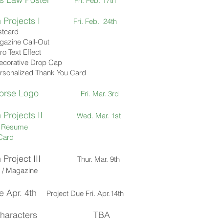
Fri. Feb. 17th
 Projects I
Fri. Feb. 24th
stcard
gazine Call-Out
ro Text Effect
ecorative Drop Ca
p
rsonalized Thank You Card
 Horse Logo
Fri. Mar. 3rd
gn Projects II
Wed. Mar. 1st
ve Resume
Card
gn Project III
Thur. Mar. 9th
 / Magazine
 Apr. 4th
Project Due Fri. Apr.14th
Cha
racters
TBA