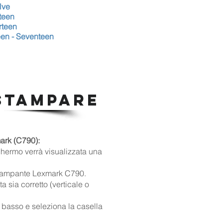
lve
teen
rteen
een - Seventeen
STAMPARE
ark (C790):
hermo verrà visualizzata una
 stampante Lexmark C790.
a sia corretto (verticale o
l basso e seleziona la casella