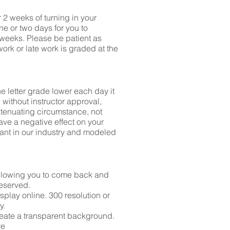
 2 weeks of turning in your
ne or two days for you to
 weeks. Please be patient as
rk or late work is graded at the
ne letter grade lower each day it
te without instructor approval,
enuating circumstance, not
ave a negative effect on your
ant in our industry and modeled
 allowing you to come back and
reserved.
splay online. 300 resolution or
y.
reate a transparent background.
ve