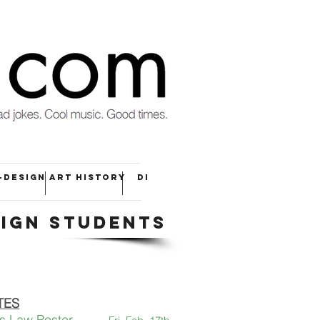
-DESIGN
ART HISTORY
DI
SIGN STUDENTS
TES
vs Law Poster