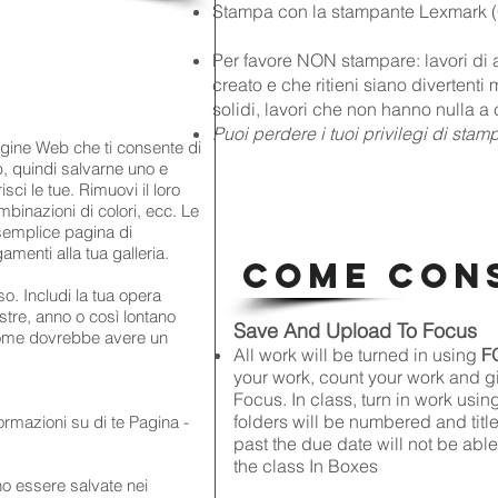
Stampa con la stampante Lexmark (
Per favore NON stampare: lavori di 
creato e che ritieni siano divertenti
solidi, lavori che non hanno nulla a 
Puoi perdere i tuoi privilegi di sta
gine Web che ti consente di
b, quindi salvarne uno e
isci le tue. Rimuovi il loro
ombinazioni di colori, ecc. Le
 semplice pagina di
amenti alla tua galleria.
COME CON
so. Includi la tua opera
stre, anno o così lontano
Save And Upload To Focus
 nome dovrebbe avere un
All work will be turned in using
F
your work, count your work and g
Focus. In class, turn in work usin
folders will be numbered and ti
rmazioni su di te Pagina -
past the due date will not be abl
the class In Boxes
o essere salvate nei