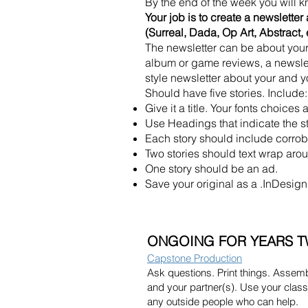
By the end of the week you will 
Your job is to create a newsletter 
(Surreal, Dada, Op Art, Abstract, 
The newsletter can be about your 
album or game reviews, a newslet
style new
sletter about your and y
Should have five stories. Include:
Give it a title. Your fonts choices
Use Headings t
hat indicate the s
Each story should include corrob
Two stories should text wrap aro
One story should be an ad.
Save your original as a .InDesign 
ONGOING FOR YEARS TW
Capstone Production
Ask questions. Print things. Assemb
and your partner(s)
. Use your class
any
outside people who can help.