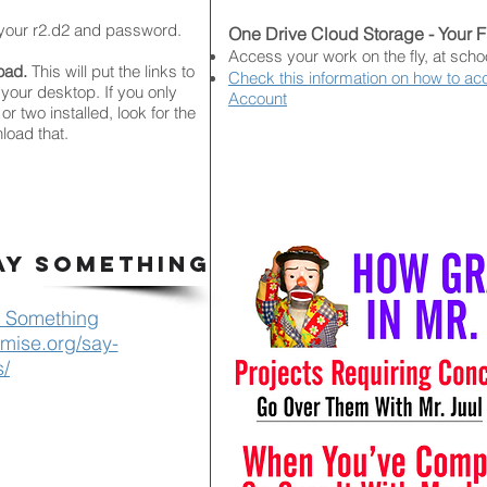
g your r2.d2 and password.
One Drive Cloud Storage - Your 
Access your work on the fly, at scho
load.
This will put the links to
Check this information on how to ac
 your desktop. If you only
Account
r two installed, look for the
load that.
AY SOMETHING
 Something
mise.org/say-
s/