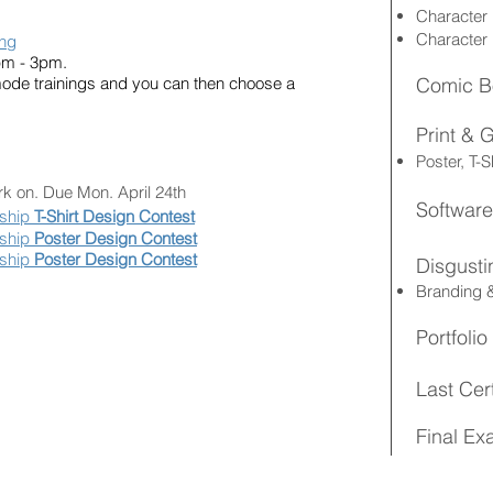
Character
Character 
ing
pm - 3pm.
mode trainings and you can then choose a
Comic B
Print & 
Poster, T-
rk on. Due Mon. April 24th
Software
rship
T-Shirt Design Contest
rship
Poster Design Contest
rship
Poster Design Contest
Disgusti
Branding 
Portfoli
Last Cert
Final E