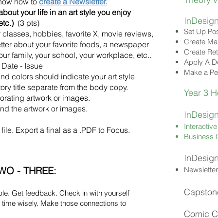
know how to
create a Newsletter.
about your life in an art style you enjoy
InDesign
etc.)
(3 pts
)
Set Up Po
classes, hobbies, favorite X,
movie reviews,
Create Ma
ter about your favorite foods, a newspaper
Create Ret
our family, your school, your workplace, etc..
Apply A D
 Date - Issue
Make a Pe
 and colors should indicate your art style
tory title separate from the body copy.
Year 3
orating artwork or images.
und the artwork or images.
InDesi
Interacti
file. Export a final as a .PDF to Focus.
Business 
InDesi
O - THREE:
Newsletter
Capstone
le. Get feedback. Check in with yourself
 time wisely.
Make those connections to
Comi
c 