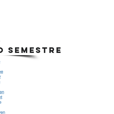
O SEMESTRE
e
ee
r
e
en
t
e
ven