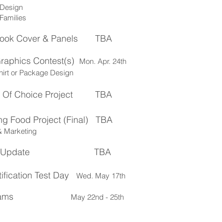
 Design
Families
ook Cover
& Panels TBA
Graphics Contest(s)
M
on
.
Apr
.
24th
Shirt or Package Design
 Of Choice Project
TBA
ng Food Project
(Final) TBA
& Marketing
o Update
TBA
ification Test
Day
Wed. May 17th
xams
May 22nd - 25th